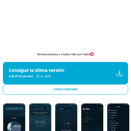
Elimina anuncios y mucho más con Turbo
Consigue la última versión
4.26.25-Production
20 Jul. 2026
OTRAS VERSIONES