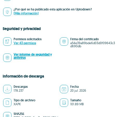
¿Por qué se ha publicado esta aplicación en Uptodown?
(Más información)
Seguridad y privacidad
Permisos solicitados
Firma del certificado
Ver 43 permisos
a54e39a89bde6d03d0f09643c3
d690db
Ver informe de seguridad y
antivirus
Información de descarga
Descargas
Fecha
178.237
20 jul. 2026
Tipo de archivo
Tamaño
XAPK
101.89 MB
SHA256