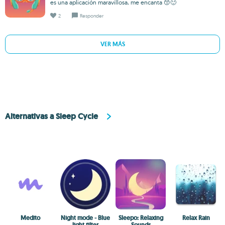
es una aplicación maravillosa, me encanta 😙🙂
2
Responder
VER MÁS
Alternativas a Sleep Cycle
Medito
Night mode - Blue
Sleepo: Relaxing
Relax Rain
light filter
Sounds