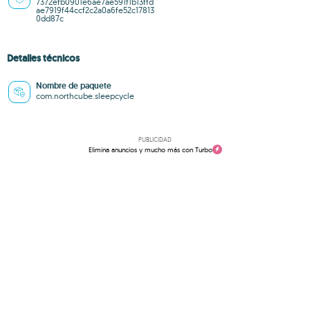
7372efb0901e6ae7ae591f1b13ffd
ae7919f44ccf2c2a0a6fe52c17813
0dd87c
Detalles técnicos
Nombre de paquete
com.northcube.sleepcycle
PUBLICIDAD
Elimina anuncios y mucho más con Turbo