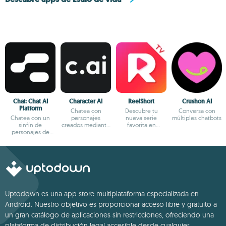
Chai: Chat AI
Character AI
ReelShort
Crushon AI
Platform
Chatea con
Descubre tu
Conversa con
Chatea con un
personajes
nueva serie
múltiples chatbots
sinfín de
creados mediante
favorita en
personajes de
IA
formato reels
fantasía
Uptodown es una app store multiplataforma especializada en
Android. Nuestro objetivo es proporcionar acceso libre y gratuito a
un gran catálogo de aplicaciones sin restricciones, ofreciendo una
plataforma de distribución legal accesible desde cualquier