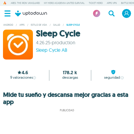
ARES: THE IRON VANGUARD
MY HERO ACADEMIA UNITED SURVIVAL
TICKET HERO
APPS VPN
BATTLE ROY
ANDROID
/
APPS
/
ESTILO DE VIDA
/
SALUD
/
SLEEP CYCLE
Sleep Cycle
4.26.25-production
Sleep Cycle AB
4.6
178.2 k
9
valoraciones
descargas
seguridad
Mide tu sueño y descansa mejor gracias a esta
app
PUBLICIDAD