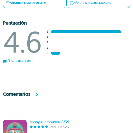
AÑADIR A LISTA DE DESEOS
AÑADIR A RECOMENDADAS
Puntuación
4.6
5
4
3
2
1
9 valoraciones
Comentarios
happybluemosquito5234
hace 7 meses