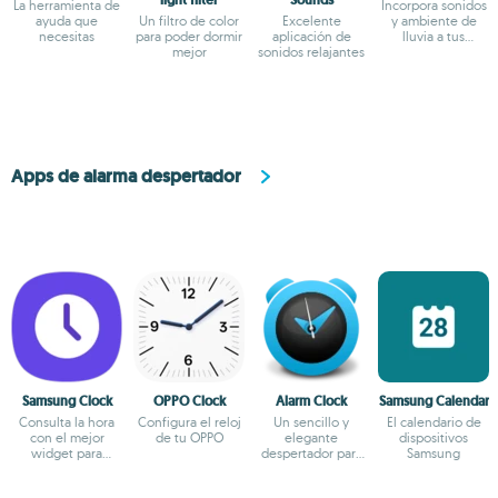
La herramienta de
Incorpora sonidos
ayuda que
Un filtro de color
Excelente
y ambiente de
necesitas
para poder dormir
aplicación de
lluvia a tus
mejor
sonidos relajantes
momentos de
meditación
Apps de alarma despertador
Samsung Clock
OPPO Clock
Alarm Clock
Samsung Calendar
Consulta la hora
Configura el reloj
Un sencillo y
El calendario de
con el mejor
de tu OPPO
elegante
dispositivos
widget para
despertador para
Samsung
Samsung
Android