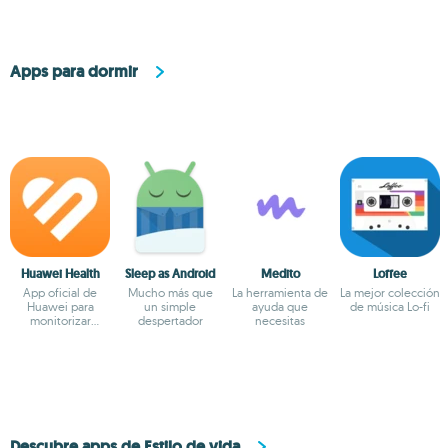
Apps para dormir
Huawei Health
Sleep as Android
Medito
Loffee
App oficial de
Mucho más que
La herramienta de
La mejor colección
Huawei para
un simple
ayuda que
de música Lo-fi
monitorizar
despertador
necesitas
nuestra salud
Descubre apps de Estilo de vida